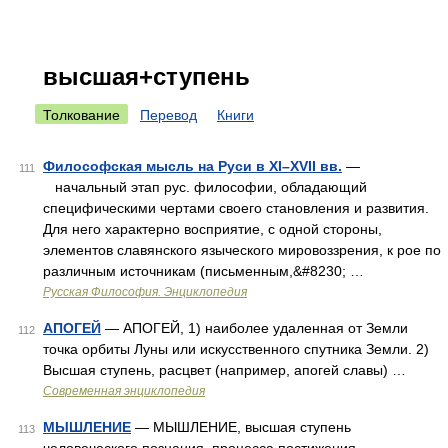
высшая+ступень
Толкование
Перевод
Книги
Философская мысль на Руси в XI–XVII вв.
—
111
начальный этап рус. философии, обладающий
специфическими чертами своего становления и развития.
Для него характерно восприятие, с одной стороны,
элементов славянского языческого мировоззрения, к рое по
различным источникам (письменным,&#8230; …
Русская Философия. Энциклопедия
АПОГЕЙ
— АПОГЕЙ, 1) наиболее удаленная от Земли
112
точка орбиты Луны или искусственного спутника Земли. 2)
Высшая ступень, расцвет (например, апогей славы) …
Современная энциклопедия
МЫШЛЕНИЕ
— МЫШЛЕНИЕ, высшая ступень
113