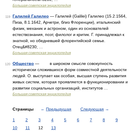
Большая советская энциклопедия
Галилей Галилео
— Галилей (Galilei) Галилео (15.2.1564,
119
Пиза, 8.1.1642, Арчетри, близ Флоренции), итальянский
физик, механик и астроном, один из основателей
естествознания, поэт, филолог и критик. Г. принадлежал к
знатной, но обедневшей флорентийской семье.
Отец&#8230; …
Большая советская энциклопедия
Общество
— в широком смысле совокупность
120
исторически сложившихся форм совместной деятельности
людей. О. выступает как особая, высшая ступень развития
живых систем, которая проявляется в функционировании и
развитии социальных организаций, институтов …
Большая советская энциклопедия
Страницы
←
Предыдущая
Следующая
→
1
2
3
4
5
6
7
8
9
10
11
12
13