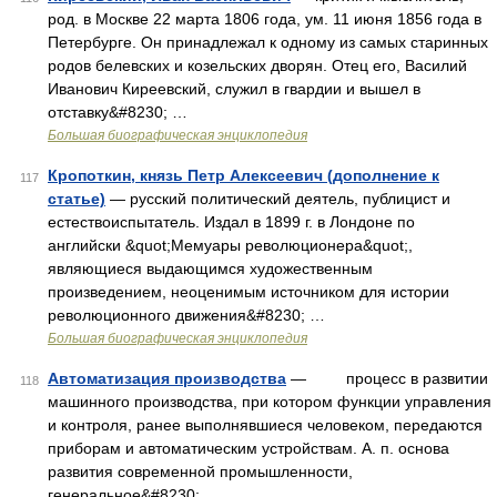
род. в Москве 22 марта 1806 года, ум. 11 июня 1856 года в
Петербурге. Он принадлежал к одному из самых старинных
родов белевских и козельских дворян. Отец его, Василий
Иванович Киреевский, служил в гвардии и вышел в
отставку&#8230; …
Большая биографическая энциклопедия
Кропоткин, князь Петр Алексеевич (дополнение к
117
статье)
— русский политический деятель, публицист и
естествоиспытатель. Издал в 1899 г. в Лондоне по
английски &quot;Мемуары революционера&quot;,
являющиеся выдающимся художественным
произведением, неоценимым источником для истории
революционного движения&#8230; …
Большая биографическая энциклопедия
Автоматизация производства
— процесс в развитии
118
машинного производства, при котором функции управления
и контроля, ранее выполнявшиеся человеком, передаются
приборам и автоматическим устройствам. А. п. основа
развития современной промышленности,
генеральное&#8230; …