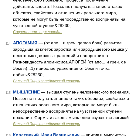
человеческого познания, процесса постижения
действительности. Позволяет получать знание о таких
объектах, свойствах и отношениях реального мира,
которые не могут быть непосредственно восприняты на
чувственной ступени&#8230; …
Современная энциклопедия
АПОГАМИЯ
— (от апо... и греч. gamos брак) развитие
114
зародыша из клеток заростка или зародышевого мешка у
некоторых цветковых растений и папоротников.
Разновидность апомиксиса.АПОГЕЙ (от апо... и греч. ge
Земля),..1) наиболее удаленная от Земли точка
орбиты&#8230; …
Большой Энциклопедический словарь
МЫШЛЕНИЕ
— высшая ступень человеческого познания.
115
Позволяет получать знание о таких объектах, свойствах и
отношениях реального мира, которые не могут быть
непосредственно восприняты на чувственной ступени
познания. Формы и законы мышления изучаются логикой …
Большой Энциклопедический словарь
Киреевский, Иван Васильевич
— критик и мыслитель,
116